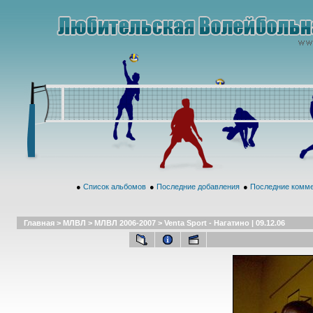
●
Список альбомов
●
Последние добавления
●
Последние комм
Главная
>
МЛВЛ
>
МЛВЛ 2006-2007
>
Venta Sport - Нагатино | 09.12.06