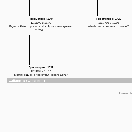
Просмотров: 1204
Просмотров: 1426
12/19/06 в 10:55
12/14/06 в 15:05
Вадик: - Ребят, простите, а! - Ну че с ним делать-
ellenta: тепло ли тебе.... синяя?
то буде...
Просмотров: 1591
12/11/06 в 13:17
kventin: ПЦ, вы в баскетбол играете шоль?
Файлов: 5 / Страниц: 1
Powered 