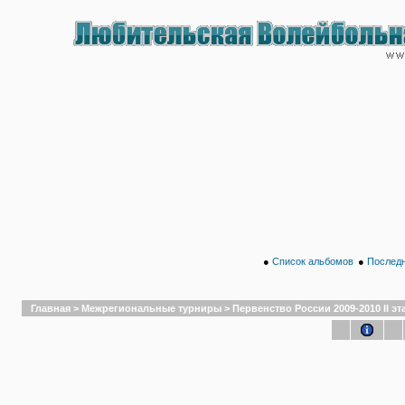
●
Список альбомов
●
Последн
Главная
>
Межрегиональные турниры
>
Первенство России 2009-2010 II эт