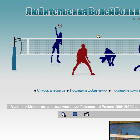
●
Список альбомов
●
Последние добавления
●
Последние комм
Главная
>
Межрегиональные турниры
>
Первенство России 2009-2010 II эт