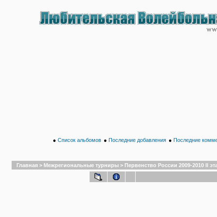
●
Список альбомов
●
Последние добавления
●
Последние комм
Главная
>
Межрегиональные турниры
>
Первенство России 2009-2010 II эт