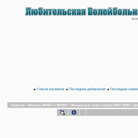
●
Список альбомов
●
Последние добавления
●
Последние комм
Главная
>
Финалы МЛВЛ и ЖЛВЛ
>
Финальные игры сезона 2007-2008
>
Ди