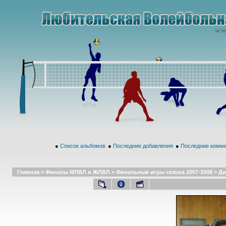
●
Список альбомов
●
Последние добавления
●
Последние комм
Главная
>
Финалы МЛВЛ и ЖЛВЛ
>
Финальные игры сезона 2007-2008
>
Ди