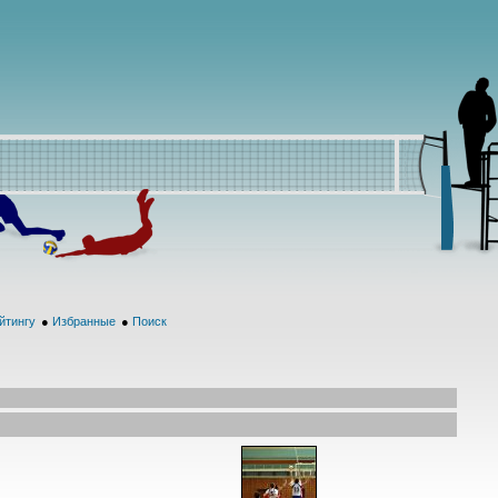
йтингу
●
Избранные
●
Поиск