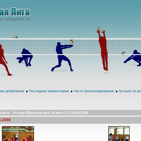
ие добавления
●
Последние комментарии
●
Часто просматриваемые
●
Лучшие по ре
найча - Огонек (Высшая лига, III место ) | 18.05.2008
5.2008