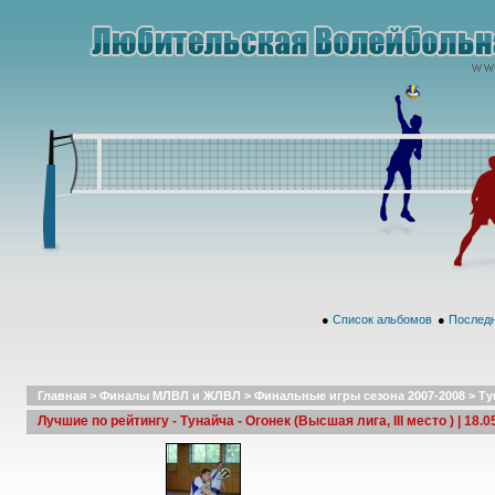
●
Список альбомов
●
Последн
Главная
>
Финалы МЛВЛ и ЖЛВЛ
>
Финальные игры сезона 2007-2008
>
Ту
Лучшие по рейтингу - Тунайча - Огонек (Высшая лига, III место ) | 18.0