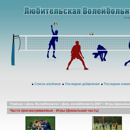
●
Список альбомов
●
Последние добавления
●
Последние комм
Главная
>
День Волейболиста
>
День волейболиста 2007
>
Игры (финальн
Часто просматриваемые - Игры (финальная часть)