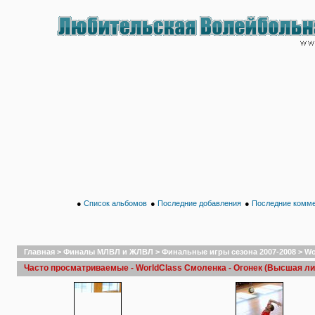
●
Список альбомов
●
Последние добавления
●
Последние комм
Главная
>
Финалы МЛВЛ и ЖЛВЛ
>
Финальные игры сезона 2007-2008
>
Wo
Часто просматриваемые - WorldClass Смоленка - Огонек (Высшая лига,