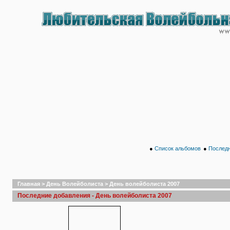
●
Список альбомов
●
Последн
Главная
>
День Волейболиста
>
День волейболиста 2007
Последние добавления - День волейболиста 2007