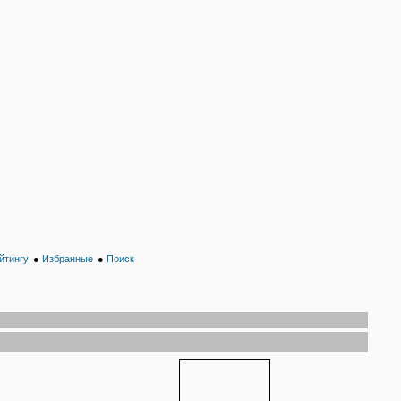
йтингу
●
Избранные
●
Поиск