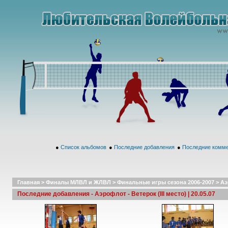
●
Список альбомов
●
Последние добавления
●
Последние комм
Главная
>
Финалы МЛВЛ и ЖЛВЛ
>
Финальные игры сезона 2006-2007
>
Аэ
Последние добавления - Аэрофлот - Ветерок (III место) | 20.05.07