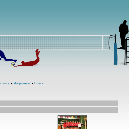
йтингу
●
Избранные
●
Поиск