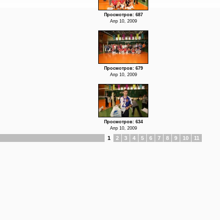
Просмотров: 687
Апр 10, 2009
Просмотров: 679
Апр 10, 2009
Просмотров: 634
Апр 10, 2009
1
2
3
4
5
6
7
8
9
10
11