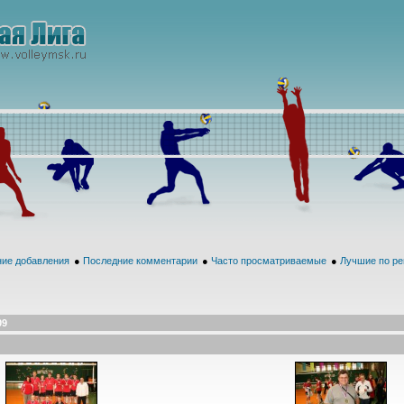
ие добавления
●
Последние комментарии
●
Часто просматриваемые
●
Лучшие по ре
09