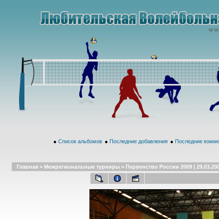
●
Список альбомов
●
Последние добавления
●
Последние комм
Главная
>
Межрегиональные турниры
>
Первенство России 2009 | 29.03.20