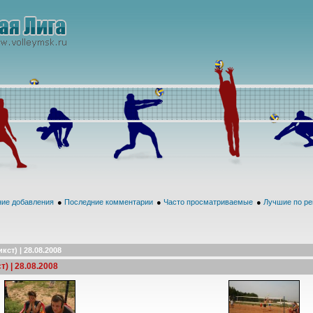
ие добавления
●
Последние комментарии
●
Часто просматриваемые
●
Лучшие по ре
т) | 28.08.2008
) | 28.08.2008