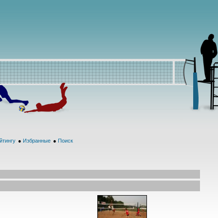
йтингу
●
Избранные
●
Поиск