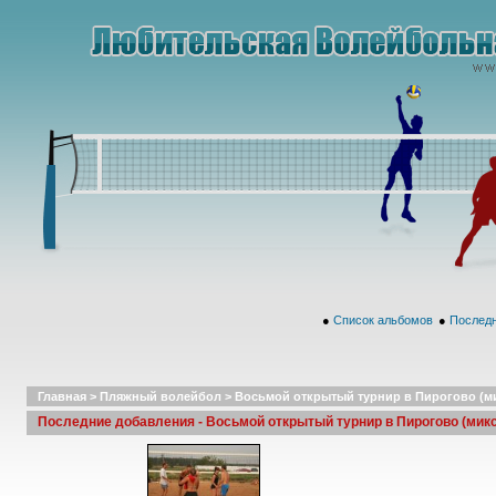
●
Список альбомов
●
Последн
Главная
>
Пляжный волейбол
>
Восьмой открытый турнир в Пирогово (микс
Последние добавления - Восьмой открытый турнир в Пирогово (микст