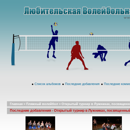
●
Список альбомов
●
Последние добавления
●
Последние комм
Главная
>
Пляжный волейбол
>
Открытый турнир в Лужниках, посвященны
Последние добавления - Открытый турнир в Лужниках, посвященный 