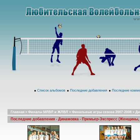
●
Список альбомов
●
Последние добавления
●
Последние комм
Главная
>
Финалы МЛВЛ и ЖЛВЛ
>
Финальные игры сезона 2007-2008
>
Ди
Последние добавления - Динамовка - Премьер-Экспресс (Женщины, ф