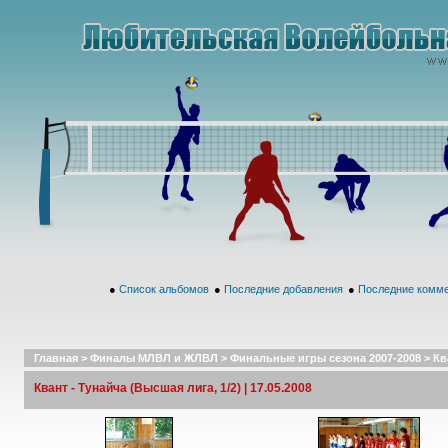
●
Список альбомов
●
Последние добавления
●
Последние комм
Главная
>
Финалы МЛВЛ и ЖЛВЛ
>
Финальные игры сезона 2007-2008
>
Кв
Квант - Тунайча (Высшая лига, 1/2) | 17.05.2008