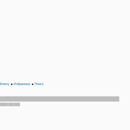
йтингу
●
Избранные
●
Поиск