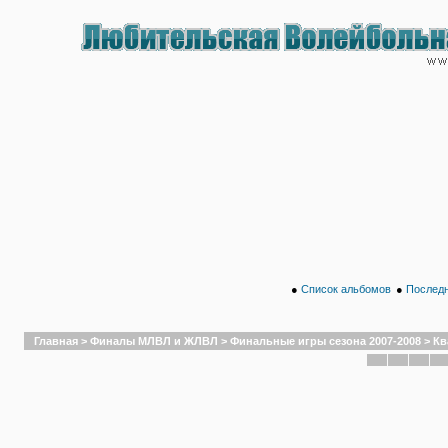
●
Список альбомов
●
Последн
Главная
>
Финалы МЛВЛ и ЖЛВЛ
>
Финальные игры сезона 2007-2008
>
Кв