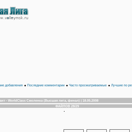
ие добавления
●
Последние комментарии
●
Часто просматриваемые
●
Лучшие по ре
ант - WorldClass Смоленка (Высшая лига, финал) | 18.05.2008
ФАЙЛОВ 28/29