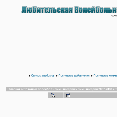
●
Список альбомов
●
Последние добавления
●
Последние комм
Главная
>
Пляжный волейбол - Зимняя серия
>
Зимняя серия 2007-2008
>
Т