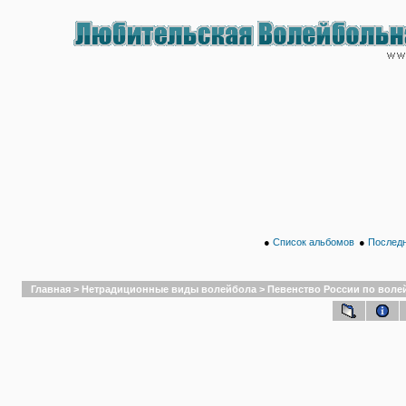
●
Список альбомов
●
Последн
Главная
>
Нетрадиционные виды волейбола
>
Певенство России по волейб