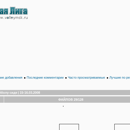
ие добавления
●
Последние комментарии
●
Часто просматриваемые
●
Лучшие по ре
олу сидя | 15-16.03.2008
ФАЙЛОВ 29/128