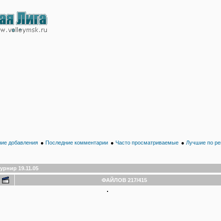
ие добавления
●
Последние комментарии
●
Часто просматриваемые
●
Лучшие по ре
урнир 19.11.05
ФАЙЛОВ 217/415