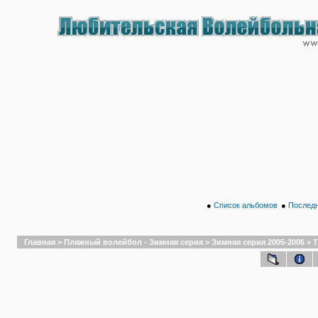
●
Список альбомов
●
Последн
Главная
>
Пляжный волейбол - Зимняя серия
>
Зимняя серия 2005-2006
>
Т