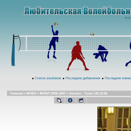
●
Список альбомов
●
Последние добавления
●
Последние комм
Главная
>
ЖЛВЛ
>
ЖЛВЛ 2006-2007
>
Альянс - Туше | 06.12.06