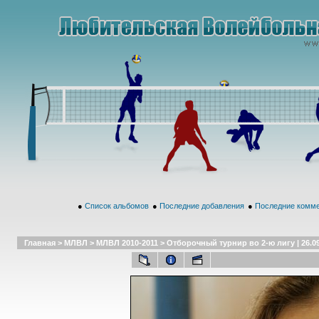
●
Список альбомов
●
Последние добавления
●
Последние комм
Главная
>
МЛВЛ
>
МЛВЛ 2010-2011
>
Отборочный турнир во 2-ю лигу | 26.0