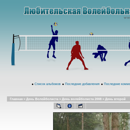
●
Список альбомов
●
Последние добавления
●
Последние комм
Главная
>
День Волейболиста
>
День волейболиста 2008
>
День второй