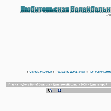
●
Список альбомов
●
Последние добавления
●
Последние комм
Главная
>
День Волейболиста
>
День волейболиста 2008
>
День второй