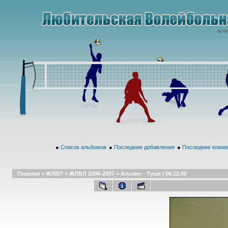
●
Список альбомов
●
Последние добавления
●
Последние комм
Главная
>
ЖЛВЛ
>
ЖЛВЛ 2006-2007
>
Альянс - Туше | 06.12.06