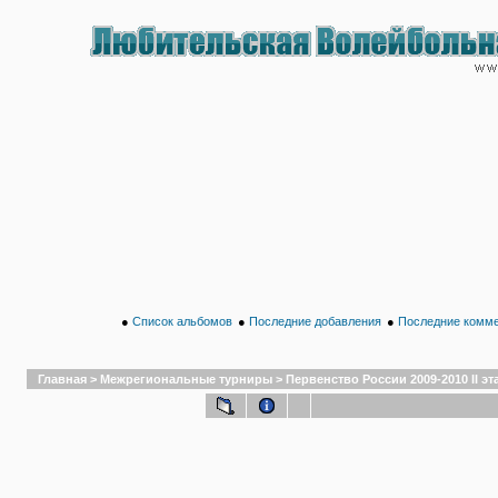
●
Список альбомов
●
Последние добавления
●
Последние комм
Главная
>
Межрегиональные турниры
>
Первенство России 2009-2010 II эт