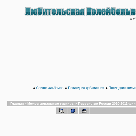
●
Список альбомов
●
Последние добавления
●
Последние комм
Главная
>
Межрегиональные турниры
>
Первенство России 2010-2011 финал