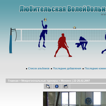
●
Список альбомов
●
Последние добавления
●
Последние комм
Главная
>
Межрегиональные турниры
>
Монино | 22-25.02.2007