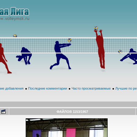
ие добавления
●
Последние комментарии
●
Часто просматриваемые
●
Лучшие по ре
ФАЙЛОВ 1153/1957