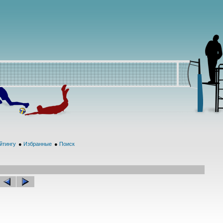
йтингу
●
Избранные
●
Поиск