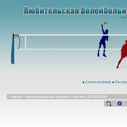
●
Список альбомов
●
Последн
Главная
>
Межрегиональные турниры
>
Монино | 22-25.02.2007