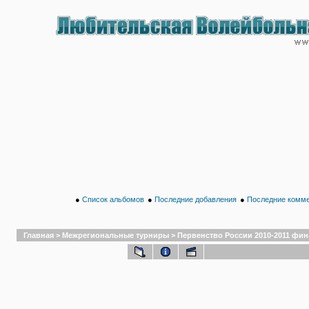
●
Список альбомов
●
Последние добавления
●
Последние комм
Главная
>
Межрегиональные турниры
>
Первенство России 2010-2011 финал