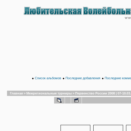
●
Список альбомов
●
Последние добавления
●
Последние комм
Главная
>
Межрегиональные турниры
>
Первенство России 2008 | 07-10.03