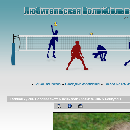
●
Список альбомов
●
Последние добавления
●
Последние комм
Главная
>
День Волейболиста
>
День волейболиста 2007
>
Конкурсы