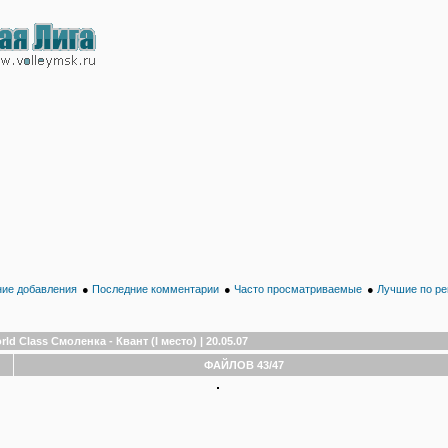
ие добавления
●
Последние комментарии
●
Часто просматриваемые
●
Лучшие по ре
rld Class Смоленка - Квант (I место) | 20.05.07
ФАЙЛОВ 43/47