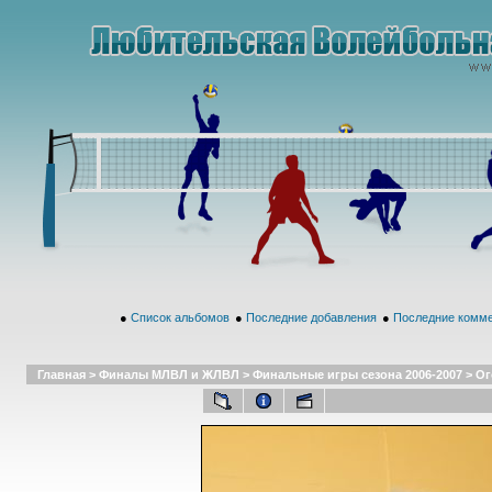
●
Список альбомов
●
Последние добавления
●
Последние комм
Главная
>
Финалы МЛВЛ и ЖЛВЛ
>
Финальные игры сезона 2006-2007
>
Ог