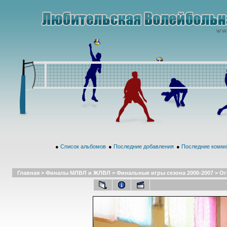
●
Список альбомов
●
Последние добавления
●
Последние комм
Главная
>
Финалы МЛВЛ и ЖЛВЛ
>
Финальные игры сезона 2006-2007
>
Ог