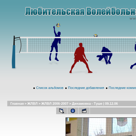
●
Список альбомов
●
Последние добавления
●
Последние комм
Главная
>
ЖЛВЛ
>
ЖЛВЛ 2006-2007
>
Динамовка - Туше | 09.12.06