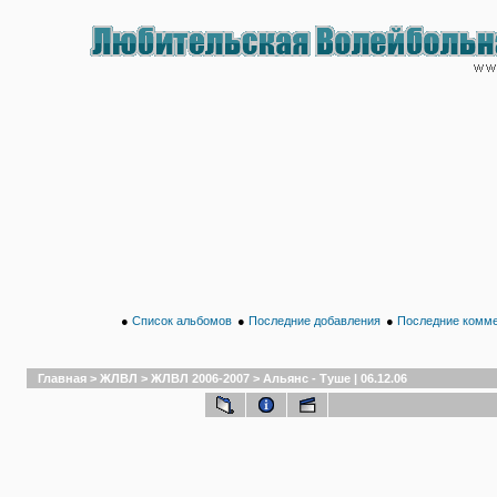
●
Список альбомов
●
Последние добавления
●
Последние комм
Главная
>
ЖЛВЛ
>
ЖЛВЛ 2006-2007
>
Альянс - Туше | 06.12.06