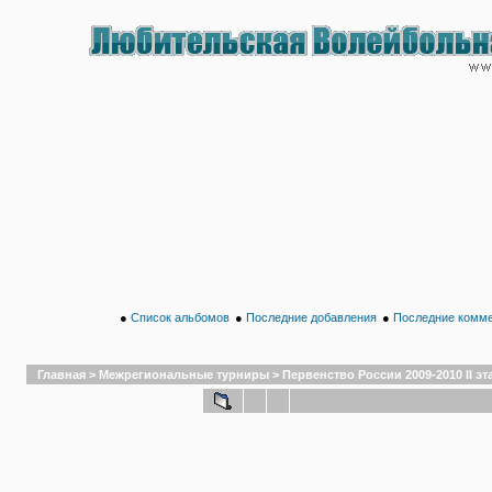
●
Список альбомов
●
Последние добавления
●
Последние комм
Главная
>
Межрегиональные турниры
>
Первенство России 2009-2010 II эта