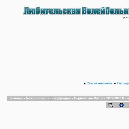
●
Список альбомов
●
Последн
Главная
>
Межрегиональные турниры
>
Первенство России 2009-2010 II эта