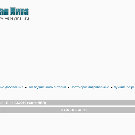
ие добавления
●
Последние комментарии
●
Часто просматриваемые
●
Лучшие по ре
п | 11-14.03.2010 (Фото ЛВЛ)
ФАЙЛОВ 84/198