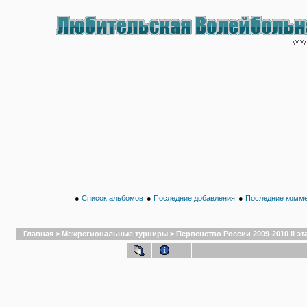
●
Список альбомов
●
Последние добавления
●
Последние комм
Главная
>
Межрегиональные турниры
>
Первенство России 2009-2010 II эта