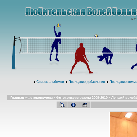
●
Список альбомов
●
Последние добавления
●
Последние комм
Главная
>
Фотоконкурсы
>
Фотоконкурс сезона 2009-2010
>
Лучший волей