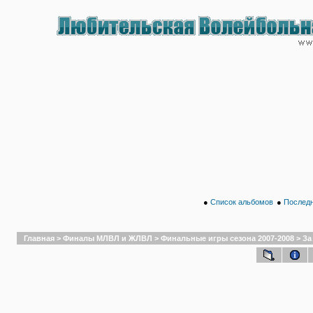
●
Список альбомов
●
Последн
Главная
>
Финалы МЛВЛ и ЖЛВЛ
>
Финальные игры сезона 2007-2008
>
За