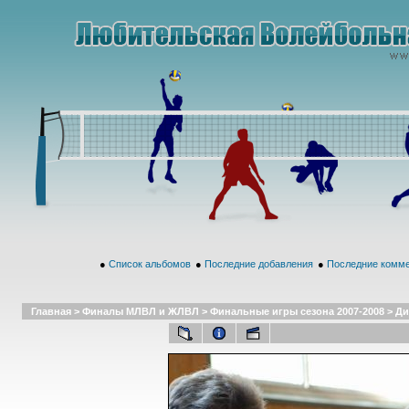
●
Список альбомов
●
Последние добавления
●
Последние комм
Главная
>
Финалы МЛВЛ и ЖЛВЛ
>
Финальные игры сезона 2007-2008
>
Ди