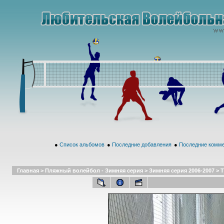
●
Список альбомов
●
Последние добавления
●
Последние комм
Главная
>
Пляжный волейбол - Зимняя серия
>
Зимняя серия 2006-2007
>
Т