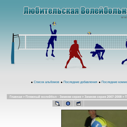
●
Список альбомов
●
Последние добавления
●
Последние комм
Главная
>
Пляжный волейбол - Зимняя серия
>
Зимняя серия 2007-2008
>
Т