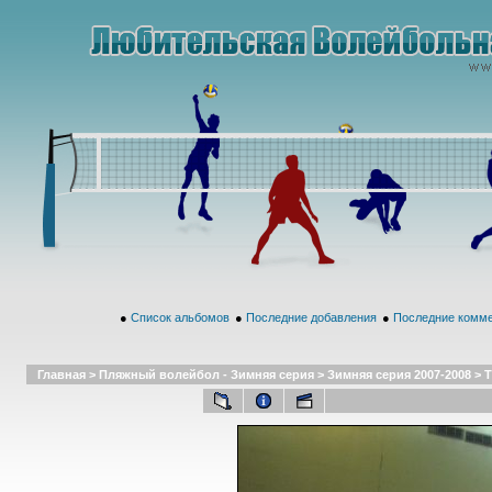
●
Список альбомов
●
Последние добавления
●
Последние комм
Главная
>
Пляжный волейбол - Зимняя серия
>
Зимняя серия 2007-2008
>
Т