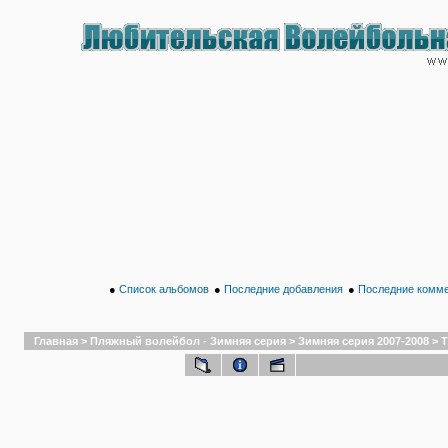
●
Список альбомов
●
Последние добавления
●
Последние комм
Главная
>
Пляжный волейбол - Зимняя серия
>
Зимняя серия 2007-2008
>
Т