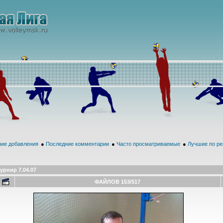
ие добавления
●
Последние комментарии
●
Часто просматриваемые
●
Лучшие по ре
урнир 7.04.07
ФАЙЛОВ 153/517