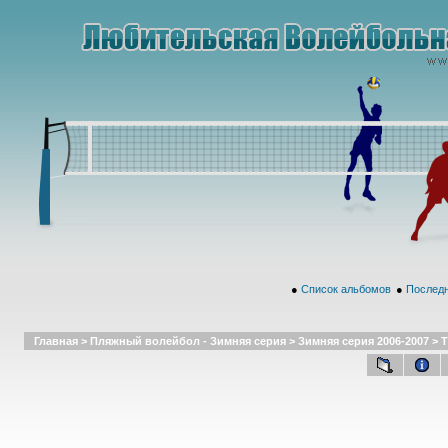
●
Список альбомов
●
Последн
Главная
>
Пляжный волейбол - Зимняя серия
>
Зимняя серия 2006-2007
>
Т