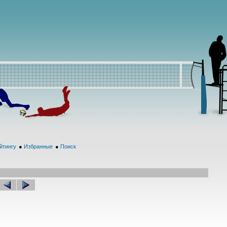
йтингу
●
Избранные
●
Поиск